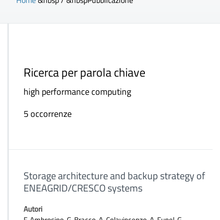
Home
&nbsp / &nbsp
Pubblicazione
Ricerca per parola chiave
high performance computing
5 occorrenze
Storage architecture and backup strategy of
ENEAGRID/CRESCO systems
Autori
F. Ambrosino, G. Bracco, A. Colavincenzo, A. Funel, G.