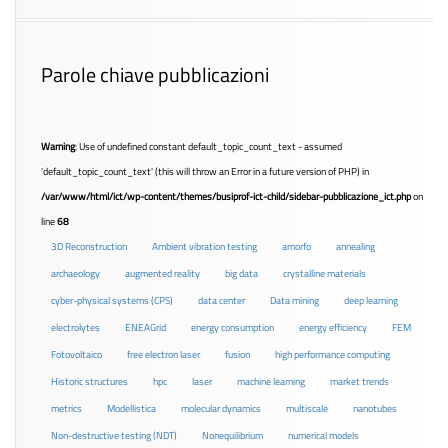
Parole chiave pubblicazioni
Warning
: Use of undefined constant default_topic_count_text - assumed
'default_topic_count_text' (this will throw an Error in a future version of PHP) in
/var/www/html/ict/wp-content/themes/busiprof-ict-child/sidebar-pubblicazione_ict.php
on
line
68
3D Reconstruction
Ambient vibration testing
amorfo
annealing
archaeology
augmented reality
big data
crystalline materials
cyber-physical systems (CPS)
data center
Data mining
deep learning
electrolytes
ENEAGrid
energy consumption
energy efficiency
FEM
Fotovoltaico
free electron laser
fusion
high performance computing
Historic structures
hpc
laser
machine learning
market trends
metrics
Modellistica
molecular dynamics
multiscale
nanotubes
Non-destructive testing (NDT)
Nonequilibrium
numerical models