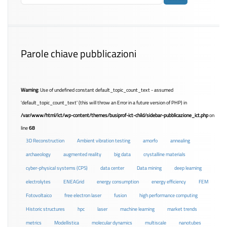
Parole chiave pubblicazioni
Warning
: Use of undefined constant default_topic_count_text - assumed
'default_topic_count_text' (this will throw an Error in a future version of PHP) in
/var/www/html/ict/wp-content/themes/busiprof-ict-child/sidebar-pubblicazione_ict.php
on
line
68
3D Reconstruction
Ambient vibration testing
amorfo
annealing
archaeology
augmented reality
big data
crystalline materials
cyber-physical systems (CPS)
data center
Data mining
deep learning
electrolytes
ENEAGrid
energy consumption
energy efficiency
FEM
Fotovoltaico
free electron laser
fusion
high performance computing
Historic structures
hpc
laser
machine learning
market trends
metrics
Modellistica
molecular dynamics
multiscale
nanotubes