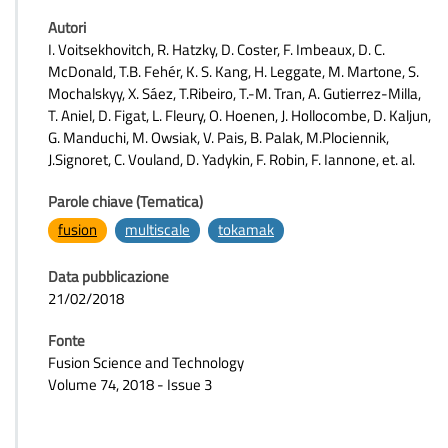
Autori
I. Voitsekhovitch, R. Hatzky, D. Coster, F. Imbeaux, D. C.
McDonald, T.B. Fehér, K. S. Kang, H. Leggate, M. Martone, S.
Mochalskyy, X. Sáez, T.Ribeiro, T.-M. Tran, A. Gutierrez-Milla,
T. Aniel, D. Figat, L. Fleury, O. Hoenen, J. Hollocombe, D. Kaljun,
G. Manduchi, M. Owsiak, V. Pais, B. Palak, M.Plociennik,
J.Signoret, C. Vouland, D. Yadykin, F. Robin, F. Iannone, et. al.
Parole chiave (Tematica)
fusion
multiscale
tokamak
Data pubblicazione
21/02/2018
Fonte
Fusion Science and Technology
Volume 74, 2018 - Issue 3