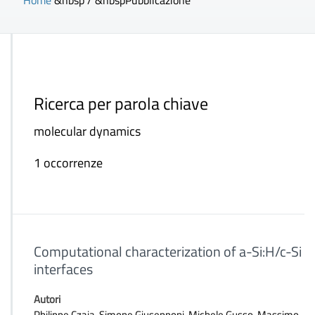
Home
&nbsp / &nbsp
Pubblicazione
Ricerca per parola chiave
molecular dynamics
1 occorrenze
Computational characterization of a-Si:H/c-Si
interfaces
Autori
Philippe Czaja, Simone Giusepponi, Michele Gusso, Massimo