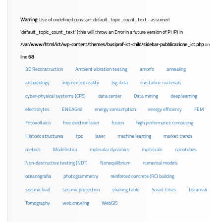
Warning
: Use of undefined constant default_topic_count_text - assumed
'default_topic_count_text' (this will throw an Error in a future version of PHP) in
/var/www/html/ict/wp-content/themes/busiprof-ict-child/sidebar-pubblicazione_ict.php
on
line
68
3D Reconstruction
Ambient vibration testing
amorfo
annealing
archaeology
augmented reality
big data
crystalline materials
cyber-physical systems (CPS)
data center
Data mining
deep learning
electrolytes
ENEAGrid
energy consumption
energy efficiency
FEM
Fotovoltaico
free electron laser
fusion
high performance computing
Historic structures
hpc
laser
machine learning
market trends
metrics
Modellistica
molecular dynamics
multiscale
nanotubes
Non-destructive testing (NDT)
Nonequilibrium
numerical models
oceanografia
photogrammetry
reinforced concrete (RC) building
seismic load
seismic protection
shaking table
Smart Cities
tokamak
Tomography
web crawling
WebGIS