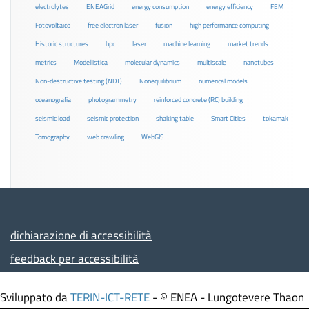
electrolytes
ENEAGrid
energy consumption
energy efficiency
FEM
Fotovoltaico
free electron laser
fusion
high performance computing
Historic structures
hpc
laser
machine learning
market trends
metrics
Modellistica
molecular dynamics
multiscale
nanotubes
Non-destructive testing (NDT)
Nonequilibrium
numerical models
oceanografia
photogrammetry
reinforced concrete (RC) building
seismic load
seismic protection
shaking table
Smart Cities
tokamak
Tomography
web crawling
WebGIS
dichiarazione di accessibilità
feedback per accessibilità
Sviluppato da
TERIN-ICT-RETE
- © ENEA - Lungotevere Thaon