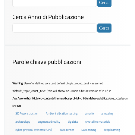
Cerca Anno di Pubblicazione
Parole chiave pubblicazioni
Warning
: Use of undefined constant default_topic_count_text - assumed
'default_topic_count_text' (this will throw an Error in a future version of PHP) in
/var/www/html/ict/wp-content/themes/busiprof-ict-child/sidebar-pubblicazione_ict.php
on
line
68
3D Reconstruction
Ambient vibration testing
amorfo
annealing
archaeology
augmented reality
big data
crystalline materials
cyber-physical systems (CPS)
data center
Data mining
deep learning