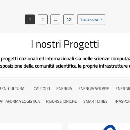
(AICR-ACS 2026)
1
2
…
42
Successive
I nostri Progetti
progetti nazionali ed internazionali sia nelle scienze computaz
posizione della comunità scientifica le proprie infrastruttur
BENI CULTURALI
CALCOLO
ENERGIA
ENERGIA SOLARE
ENERGI
IATTAFORMA LOGISTICA
RISORSE IDRICHE
SMART CITIES
TRASPOR