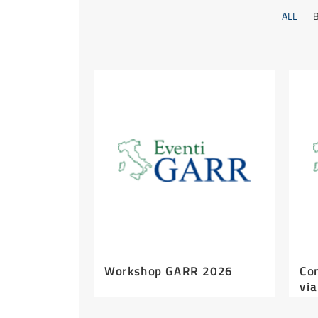
ALL
B
Workshop GARR 2026
Co
via
i C