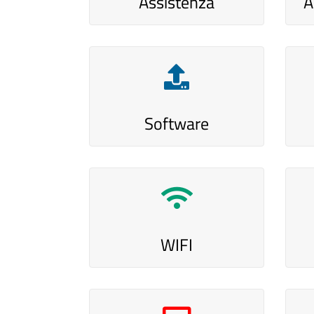
Assistenza
A
Software
WIFI