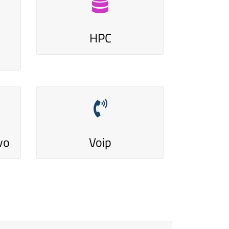
HPC
vo
Voip