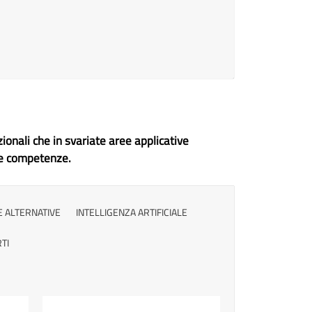
il consumo energetico. 27
marzo ore 9.00-13.00
ionali che in svariate aree applicative
e e competenze.
E ALTERNATIVE
INTELLIGENZA ARTIFICIALE
TI