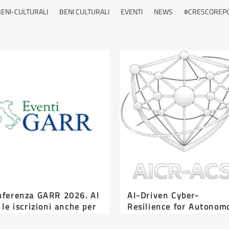
ENI-CULTURALI
BENI CULTURALI
EVENTI
NEWS
#CRESCOREP
nferenza GARR 2026. Al
AI-Driven Cyber-
 le iscrizioni anche per
Resilience for Autonom
orsi
Cyber-Physical Systems