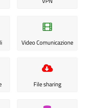
VPN
i
Video Comunicazione
e
File sharing