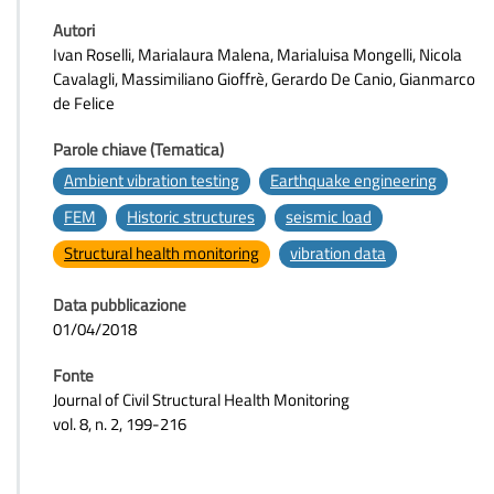
Autori
Ivan Roselli, Marialaura Malena, Marialuisa Mongelli, Nicola
Cavalagli, Massimiliano Gioffrè, Gerardo De Canio, Gianmarco
de Felice
Parole chiave (Tematica)
Ambient vibration testing
Earthquake engineering
FEM
Historic structures
seismic load
Structural health monitoring
vibration data
Data pubblicazione
01/04/2018
Fonte
Journal of Civil Structural Health Monitoring
vol. 8, n. 2, 199-216