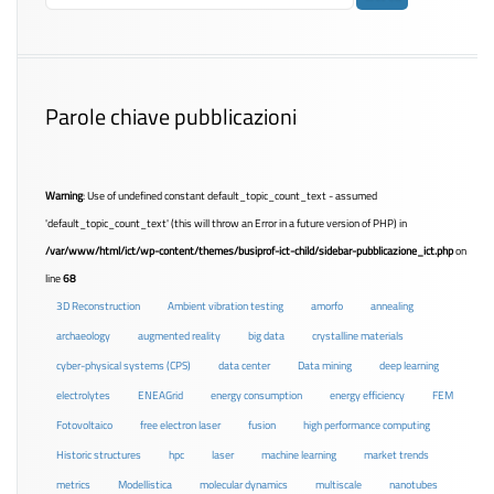
Parole chiave pubblicazioni
Warning
: Use of undefined constant default_topic_count_text - assumed
'default_topic_count_text' (this will throw an Error in a future version of PHP) in
/var/www/html/ict/wp-content/themes/busiprof-ict-child/sidebar-pubblicazione_ict.php
on
line
68
3D Reconstruction
Ambient vibration testing
amorfo
annealing
archaeology
augmented reality
big data
crystalline materials
cyber-physical systems (CPS)
data center
Data mining
deep learning
electrolytes
ENEAGrid
energy consumption
energy efficiency
FEM
Fotovoltaico
free electron laser
fusion
high performance computing
Historic structures
hpc
laser
machine learning
market trends
metrics
Modellistica
molecular dynamics
multiscale
nanotubes