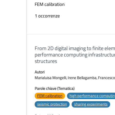
FEM calibration
1 occorrenze
From 2D digital imaging to finite el
performance computing infrastructure
structures
Autori
Marialuisa Mongelli, Irene Bellagamba, Francesco
Parole chiave (Tematica)
FEM calibration
high performance computin
seismic protection
sharing experiments