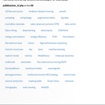
pubblicazione_ict.php
on line
68
3D Reconstruction
Ambient vibration testing
amorfo
annealing
archaeology
augmented reality
big data
crystalline materials
cyber-physical systems (CPS)
data center
Data mining
deep learning
electrolytes
ENEAGrid
energy consumption
energy efficiency
FEM
Fotovoltaico
free electron laser
fusion
high performance computing
Historic structures
hpc
laser
machine learning
market trends
metrics
Modellistica
molecular dynamics
multiscale
nanotubes
Non-destructive testing (NDT)
Nonequilibrium
numerical models
oceanografia
photogrammetry
reinforced concrete (RC) building
seismic load
seismic protection
shaking table
Smart Cities
tokamak
Tomography
web crawling
WebGIS