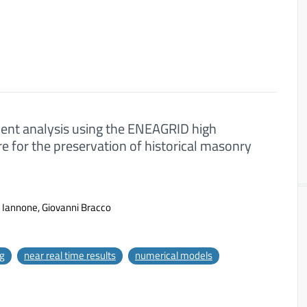
ement analysis using the ENEAGRID high
 for the preservation of historical masonry
 Iannone, Giovanni Bracco
g
near real time results
numerical models