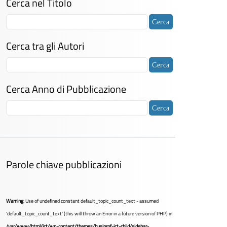
Cerca nel Titolo
Cerca tra gli Autori
Cerca Anno di Pubblicazione
Parole chiave pubblicazioni
Warning
: Use of undefined constant default_topic_count_text - assumed
'default_topic_count_text' (this will throw an Error in a future version of PHP) in
/var/www/html/ict/wp-content/themes/busiprof-ict-child/sidebar-