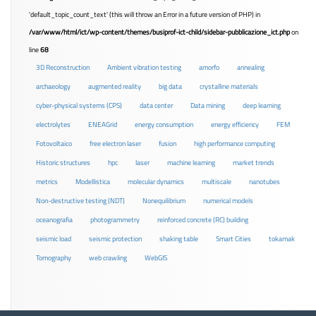
'default_topic_count_text' (this will throw an Error in a future version of PHP) in
/var/www/html/ict/wp-content/themes/busiprof-ict-child/sidebar-pubblicazione_ict.php
on
line
68
3D Reconstruction
Ambient vibration testing
amorfo
annealing
archaeology
augmented reality
big data
crystalline materials
cyber-physical systems (CPS)
data center
Data mining
deep learning
electrolytes
ENEAGrid
energy consumption
energy efficiency
FEM
Fotovoltaico
free electron laser
fusion
high performance computing
Historic structures
hpc
laser
machine learning
market trends
metrics
Modellistica
molecular dynamics
multiscale
nanotubes
Non-destructive testing (NDT)
Nonequilibrium
numerical models
oceanografia
photogrammetry
reinforced concrete (RC) building
seismic load
seismic protection
shaking table
Smart Cities
tokamak
Tomography
web crawling
WebGIS