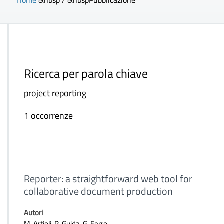
Home
&nbsp / &nbsp
Pubblicazione
Ricerca per parola chiave
project reporting
1 occorrenze
Reporter: a straightforward web tool for
collaborative document production
Autori
M. Artioli, R. Guida, G. Ferro