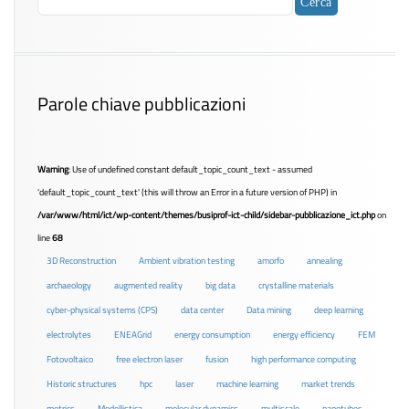
Parole chiave pubblicazioni
Warning
: Use of undefined constant default_topic_count_text - assumed
'default_topic_count_text' (this will throw an Error in a future version of PHP) in
/var/www/html/ict/wp-content/themes/busiprof-ict-child/sidebar-pubblicazione_ict.php
on
line
68
3D Reconstruction
Ambient vibration testing
amorfo
annealing
archaeology
augmented reality
big data
crystalline materials
cyber-physical systems (CPS)
data center
Data mining
deep learning
electrolytes
ENEAGrid
energy consumption
energy efficiency
FEM
Fotovoltaico
free electron laser
fusion
high performance computing
Historic structures
hpc
laser
machine learning
market trends
metrics
Modellistica
molecular dynamics
multiscale
nanotubes