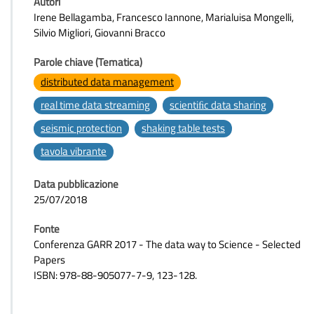
Autori
Irene Bellagamba, Francesco Iannone, Marialuisa Mongelli,
Silvio Migliori, Giovanni Bracco
Parole chiave (Tematica)
distributed data management
real time data streaming
scientiﬁc data sharing
seismic protection
shaking table tests
tavola vibrante
Data pubblicazione
25/07/2018
Fonte
Conferenza GARR 2017 - The data way to Science - Selected
Papers
ISBN: 978-88-905077-7-9, 123-128.