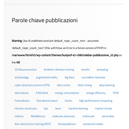
Parole chiave pubblicazioni
Warning
: Use of undefined constant default_topic_count_text - assumed
'default_topic_count_text' (this will throw an Error in a future version of PHP) in
/var/www/html/ict/wp-content/themes/busiprof-ict-child/sidebar-pubblicazione_ict.php
on
line
68
3D Reconstruction
Ambient vibration testing
amorfo
annealing
archaeology
augmented reality
big data
crystalline materials
cyber-physical systems (CPS)
data center
Data mining
deep learning
electrolytes
ENEAGrid
energy consumption
energy efficiency
FEM
Fotovoltaico
free electron laser
fusion
high performance computing
Historic structures
hpc
laser
machine learning
market trends
metrics
Modellistica
molecular dynamics
multiscale
nanotubes
Non-destructive testing (NDT)
Nonequilibrium
numerical models