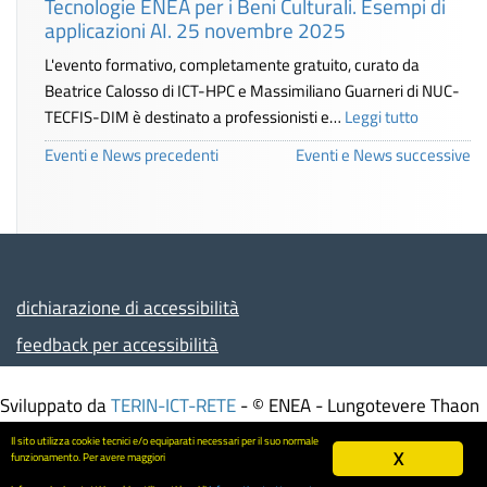
Tecnologie ENEA per i Beni Culturali. Esempi di
applicazioni AI. 25 novembre 2025
L'evento formativo, completamente gratuito, curato da
Beatrice Calosso di ICT-HPC e Massimiliano Guarneri di NUC-
TECFIS-DIM è destinato a professionisti e…
Leggi tutto
Eventi e News precedenti
Eventi e News successive
dichiarazione di accessibilità
feedback per accessibilità
Sviluppato da
TERIN-ICT-RETE
- © ENEA - Lungotevere Thaon
di Revel, 76 - 00196 ROMA – Italia - Partita IVA
Il sito utilizza cookie tecnici e/o equiparati necessari per il suo normale
00985801000 - Codice Fiscale 01320740580
X
funzionamento. Per avere maggiori
Informativa trattamento dati
-
Mappa del sito