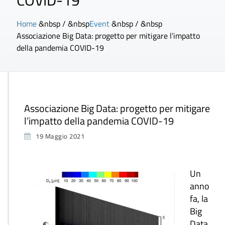
COVID-19
Home
&nbsp / &nbsp
Event
&nbsp / &nbsp
Associazione Big Data: progetto per mitigare l’impatto
della pandemia COVID-19
Associazione Big Data: progetto per mitigare
l’impatto della pandemia COVID-19
19 Maggio 2021
Un
anno
fa, la
Big
Data