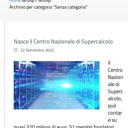
Home
&nbsp / &nbsp
Archivio per categoria "Senza categoria"
Nasce il Centro Nazionale di Supercalcolo
22 Settembre 2022
Il
Centro
Nazion
ale di
Superc
alcolo,
può
contar
e su
quasi 320 milioni di euro, 51 membri fondatori