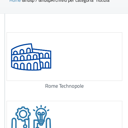
Home
&nbsp / &nbsp
Archivio per categoria "notizia"
Rome Technopole