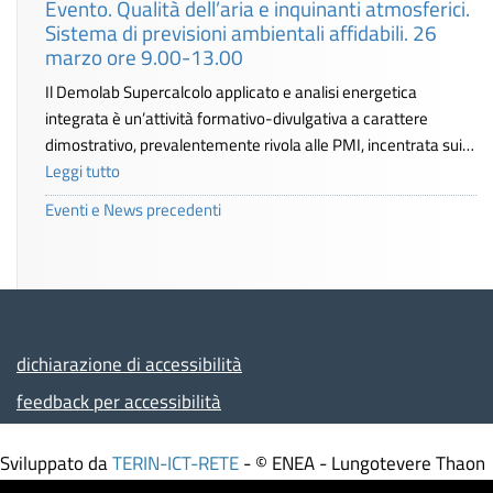
Evento. Qualità dell’aria e inquinanti atmosferici.
Sistema di previsioni ambientali affidabili. 26
marzo ore 9.00-13.00
Il Demolab Supercalcolo applicato e analisi energetica
integrata è un’attività formativo-divulgativa a carattere
dimostrativo, prevalentemente rivola alle PMI, incentrata sui…
Leggi tutto
Eventi e News precedenti
dichiarazione di accessibilità
feedback per accessibilità
Sviluppato da
TERIN-ICT-RETE
- © ENEA - Lungotevere Thaon
di Revel, 76 - 00196 ROMA – Italia - Partita IVA