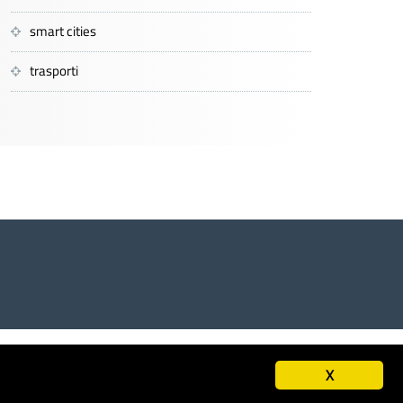
smart cities
trasporti
A 00985801000 - Codice Fiscale 01320740580
X
Screen