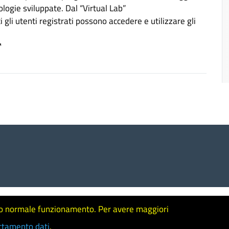
ologie sviluppate. Dal “Virtual Lab”
ti gli utenti registrati possono accedere e utilizzare gli
vere Thaon di Revel, 76 - 00196 ROMA – Italia - Partita IV
l suo normale funzionamento. Per avere maggiori
ttamento dati
.