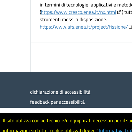
in termini di tecnologie, applicativi e metod
(
https://www.cresco.enea.it/nx.html
) tut
strumenti messi a disposizione.
https://www.afs.enea.it/project/fissione/
dichiarazione di accessibilità
feedback per accessibilità
Sviluppato da
TERIN-ICT-RETE
- © ENEA - Lungote
Il sito utilizza cookie tecnici e/o equiparati necessari per i
Informativa trattamento dati
-
Mappa del sito
informazioni su tutti i cookie utilizzati leggi l'
Informativa tra