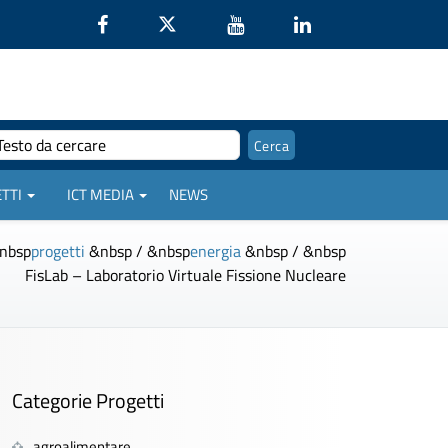
TTI
ICT MEDIA
NEWS
nbsp
progetti
&nbsp / &nbsp
energia
&nbsp / &nbsp
FisLab – Laboratorio Virtuale Fissione Nucleare
Categorie Progetti
agroalimentare