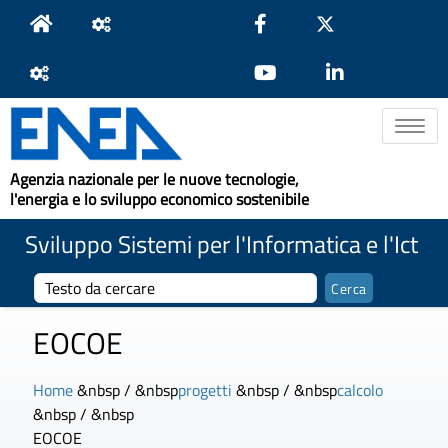
Toggle na
Agenzia nazionale per le nuove tecnologie,
l'energia e lo sviluppo economico sostenibile
Sviluppo Sistemi per l'Informatica e l'Ict
EOCOE
Home
&nbsp / &nbsp
progetti
&nbsp / &nbsp
calcolo
&nbsp / &nbsp
EOCOE