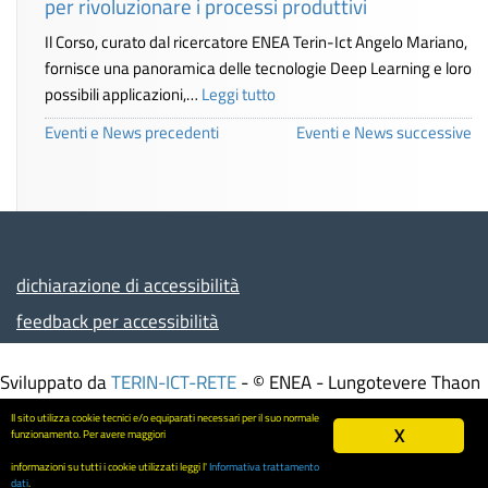
per rivoluzionare i processi produttivi
Il Corso, curato dal ricercatore ENEA Terin-Ict Angelo Mariano,
fornisce una panoramica delle tecnologie Deep Learning e loro
possibili applicazioni,…
Leggi tutto
Eventi e News precedenti
Eventi e News successive
dichiarazione di accessibilità
feedback per accessibilità
Sviluppato da
TERIN-ICT-RETE
- © ENEA - Lungotevere Thaon
di Revel, 76 - 00196 ROMA – Italia - Partita IVA
Il sito utilizza cookie tecnici e/o equiparati necessari per il suo normale
00985801000 - Codice Fiscale 01320740580
X
funzionamento. Per avere maggiori
Informativa trattamento dati
-
Mappa del sito
informazioni su tutti i cookie utilizzati leggi l'
Informativa trattamento
Screen
dati
.