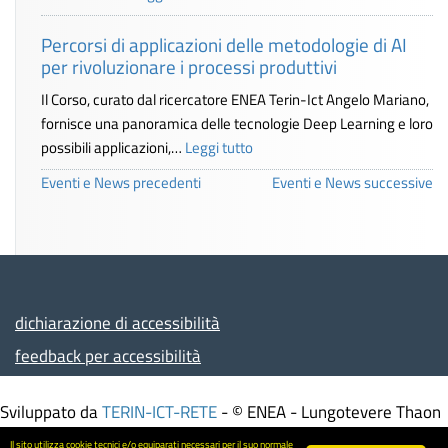
Percorsi di applicazioni delle metodologie di AI
per rivoluzionare i processi produttivi
Il Corso, curato dal ricercatore ENEA Terin-Ict Angelo Mariano,
fornisce una panoramica delle tecnologie Deep Learning e loro
possibili applicazioni,…
Leggi tutto
Eventi e News precedenti
Eventi e News successive
dichiarazione di accessibilità
feedback per accessibilità
Sviluppato da
TERIN-ICT-RETE
- © ENEA - Lungotevere Thaon
di Revel, 76 - 00196 ROMA – Italia - Partita IVA
Il sito utilizza cookie tecnici e/o equiparati necessari per il suo normale