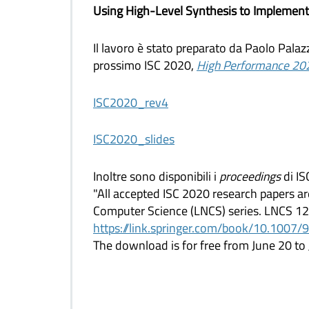
Using High-Level Synthesis to Implement 
Il lavoro è stato preparato da Paolo Pala
prossimo ISC 2020,
High Performance 202
ISC2020_rev4
ISC2020_slides
Inoltre sono disponibili i
proceedings
di IS
"All accepted ISC 2020 research papers ar
Computer Science (LNCS) series. LNCS 121
https://link.springer.com/book/10.100
The download is for free from June 20 to J