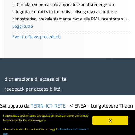
Il Demolab Supercalcolo applicato e analisi energetica
integrata è un’attività formativo-divulgativa a carattere
dimostrativo, prevalentemente rivola alle PMI, incentrata sui…
Leggi tutto
Eventi e News precedenti
dichiarazione di accessibilità
feedback per accessibilità
Sviluppato da
TERIN-ICT-RETE
- © ENEA - Lungotevere Thaon
di Revel, 76 - 00196 ROMA – Italia - Partita IVA
Il sito utilizza cookie tecnici e/o equiparati necessari per il suo normale
X
00985801000 - Codice Fiscale 01320740580
funzionamento. Per avere maggiori
Informativa trattamento dati
-
Mappa del sito
informazioni su tutti i cookie utilizzati leggi l'
Informativa trattamento
Screen
dati
.