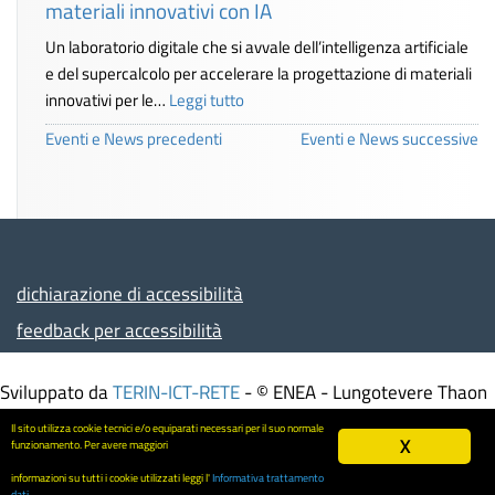
materiali innovativi con IA
Un laboratorio digitale che si avvale dell’intelligenza artificiale
e del supercalcolo per accelerare la progettazione di materiali
innovativi per le…
Leggi tutto
Eventi e News precedenti
Eventi e News successive
dichiarazione di accessibilità
feedback per accessibilità
Sviluppato da
TERIN-ICT-RETE
- © ENEA - Lungotevere Thaon
di Revel, 76 - 00196 ROMA – Italia - Partita IVA
Il sito utilizza cookie tecnici e/o equiparati necessari per il suo normale
X
00985801000 - Codice Fiscale 01320740580
funzionamento. Per avere maggiori
Informativa trattamento dati
-
Mappa del sito
informazioni su tutti i cookie utilizzati leggi l'
Informativa trattamento
Screen
dati
.