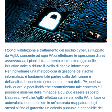
l
tool
di valutazione e trattamento del rischio cyber, sviluppato
da AgID, consente ad ogni PA di effettuare le operazioni di
self
assessment
, i piani di trattamento e il monitoraggio delle
iniziative volte a ridurre il livello di rischio informatico.
Per individuare una metodologia di gestione del rischio
informatico, è fondamentale partire dalla definizione e
dell’analisi del contesto (interno e esterno) della PA, così da
individuare le peculiarità che caratterizzano tale contesto e il
possibile insieme delle minacce a cui può essere esposto.
L’
assessment
che AgID effettua sui servizi della PA, in fase di
autovalutazione, consiste in un’accurata mappatura degli
stessi al fine di garantire un calcolo puntuale e attendibile del