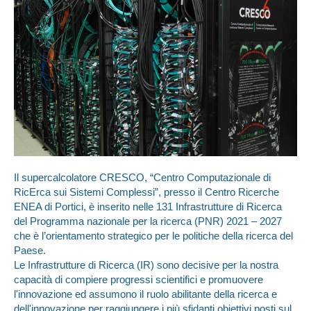
Il supercalcolatore CRESCO, “Centro Computazionale di
RicErca sui Sistemi Complessi”, presso il Centro Ricerche
ENEA di Portici, è inserito nelle 131 Infrastrutture di Ricerca
del Programma nazionale per la ricerca (PNR) 2021 – 2027
che è l’orientamento strategico per le politiche della ricerca del
Paese.
Le Infrastrutture di Ricerca (IR) sono decisive per la nostra
capacità di compiere progressi scientifici e promuovere
l'innovazione ed assumono il ruolo abilitante della ricerca e
dell'innovazione per raggiungere i più sfidanti obiettivi posti sul