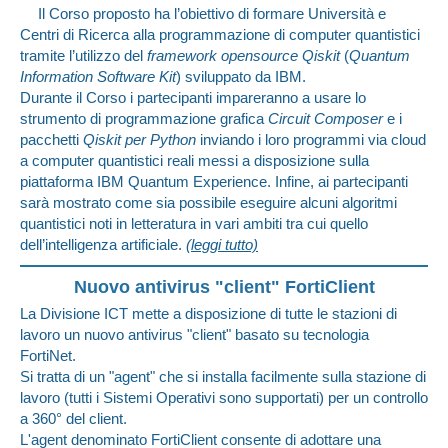
Il Corso proposto ha l’obiettivo di formare Università e
Centri di Ricerca alla programmazione di computer quantistici
tramite l’utilizzo del
framework opensource Qiskit
(
Quantum
Information Software Kit
) sviluppato da IBM.
Durante il Corso i partecipanti impareranno a usare lo
strumento di programmazione grafica
Circuit Composer
e i
pacchetti
Qiskit per Python
inviando i loro programmi via cloud
a computer quantistici reali messi a disposizione sulla
piattaforma IBM Quantum Experience. Infine, ai partecipanti
sarà mostrato come sia possibile eseguire alcuni algoritmi
quantistici noti in letteratura in vari ambiti tra cui quello
dell’intelligenza artificiale.
(leggi tutto)
Nuovo antivirus "client" FortiClient
La Divisione ICT mette a disposizione di tutte le stazioni di
lavoro un nuovo antivirus "client" basato su tecnologia
FortiNet.
Si tratta di un "agent" che si installa facilmente sulla stazione di
lavoro (tutti i Sistemi Operativi sono supportati) per un controllo
a 360° del client.
L'agent denominato FortiClient consente di adottare una